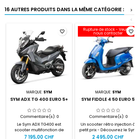
16 AUTRES PRODUITS DANS LA MÊME CATÉGORIE :
>
<
Rupture de stock - Veuillez
favorite_border
favorite_border
nous contacter
MARQUE:
SYM
MARQUE:
SYM
SYM ADX TG 400 EURO 5+
SYM FIDDLE 4 50 EURO 5
Commentaire(s):
0
Commentaire(s):
0
Le Sym ADX TG400 est
Un scooter rétro injection à
scooter multifonction de
petit prix - Découvrez le Sym
400cc. Grâce à sa garde sol
Fiddle 4 50 Euro 5 Prise
7 195,00 CHF
2 495,00 CHF