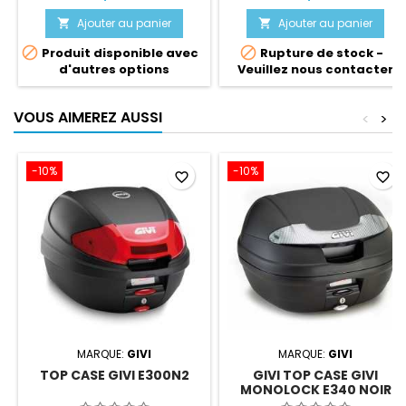
rehaussée et son
accessoire Intégral sous
équipement suspensions issu
selleACHAT EN LIGNE =
Ajouter au panier
Ajouter au panier


de la moto, ce maxi-scooter
SERVICE CLEFS EN MAINS


Produit disponible avec
Rupture de stock -
est capable de vous amener
OBLIGATOIREPlus d'info sur
d'autres options
Veuillez nous contacter
dans les chemins les plus
notre site spécialisé :
escarpés ACHAT EN LIGNE =
www.motoslive.ch
SERVICE CLEFS EN MAINS
VOUS AIMEREZ AUSSI
<
>
OBLIGATOIRE VOIR LES
CONDITIONS D'ACHAT EN
LIGNEPlus d'info sur notre site
spécialisé :
-10%
-10%
favorite_border
favorite_border
www.motoslive.ch
MARQUE:
GIVI
MARQUE:
GIVI
TOP CASE GIVI E300N2
GIVI TOP CASE GIVI
MONOLOCK E340 NOIR
MAT EN VERSION TECH