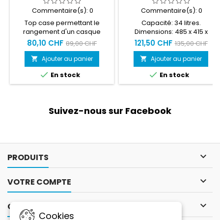
Commentaire(s):
0
Commentaire(s):
0
Top case permettant le
Capacité: 34 litres.
rangement d'un casque
Dimensions: 485 x 415 x
intégral uniquement.
305mm
80,10 CHF
121,50 CHF
89,00 CHF
135,00 CHF
Système d'ouverture et
fermeture facile
Ajouter au panier
Ajouter au panier




En stock
En stock
Suivez-nous sur Facebook

PRODUITS

VOTRE COMPTE

CONTACT
Cookies