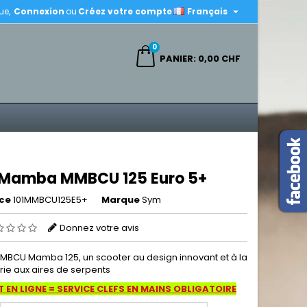

ue,
Connexion
ou
Créez votre compte
Français
×
×
×
0
ercher
PANIER
0,00 CHF
n
s
Mamba MMBCU 125 Euro 5+
ce
101MMBCU125E5+
Marque
Sym
Donnez votre avis
MBCU Mamba 125, un scooter au design innovant et à la
rie aux aires de serpents
 EN LIGNE = SERVICE CLEFS EN MAINS OBLIGATOIRE