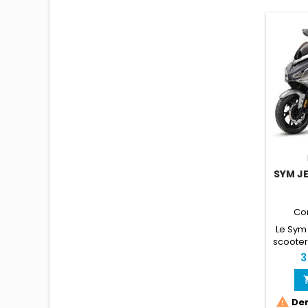
SYM JE
Co
Le Sym 
scooter 
pratici
3
et so
selle fo
incon

Der
LIGNE