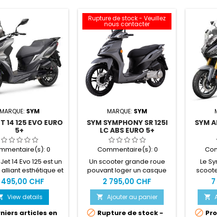
Rupture de stock - Veuillez
nous contacter
MARQUE:
SYM
MARQUE:
SYM
T 14 125 EVO EURO
SYM SYMPHONY SR 125I
SYM A
5+
LC ABS EURO 5+
mmentaire(s):
0
Commentaire(s):
0
Com
Jet 14 Evo 125 est un
Un scooter grande roue
Le S
alliant esthétique et
pouvant loger un casque
scoote
té. Son plancher plat
intégral !Casque intégral
400cc.
 495,00 CHF
2 795,00 CHF
7
n grand coffre sous
sous selle Disques frein
sol 
nt de lui un utilitaire
avant/arrière ABS Prise
équipe
View details
Ajouter au panier



tournableACHAT EN
accessoires Disponible à
issu d


niers articles en
Rupture de stock -
Pro
 = SERVICE CLEFS EN
l'essaiACHAT EN LIGNE =
scoot