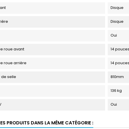
vant
Disque
rière
Disque
Oui
e roue avant
14 pouce
e roue arrière
14 pouce
 de selle
810mm
136 kg
V
Oui
RES PRODUITS DANS LA MÊME CATÉGORIE :