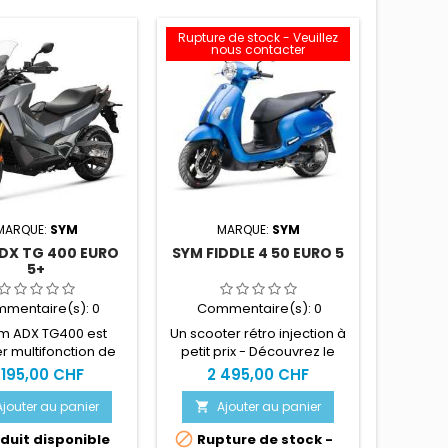
Rupture de stock - Veuillez
Rupture 
nous contacter
no
MARQUE:
SYM
MARQUE:
SYM
M
DX TG 400 EURO
SYM FIDDLE 4 50 EURO 5
SYM A
5+
mentaire(s):
0
Commentaire(s):
0
Com
ym ADX TG400 est
Un scooter rétro injection à
La gam
r multifonction de
petit prix - Découvrez le
tout terr
 Grâce à sa garde
Sym Fiddle 4 50 Euro 5 Prise
Sym ADX 
 195,00 CHF
2 495,00 CHF
5 
rehaussée et son
accessoire Intégral sous
util
ment suspensions
selleACHAT EN LIGNE =
multif
Ajouter au panier
Ajouter au panier
A


e la moto, ce maxi-
SERVICE CLEFS EN MAINS
LIGNE =


duit disponible
Rupture de stock -
Rupt
er est capable de
OBLIGATOIREPlus d'info sur