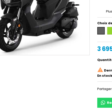
Plus
Choix d
Ve
Gris
foncé
3 69
Quantit

Dern
En stock
Partager
Re