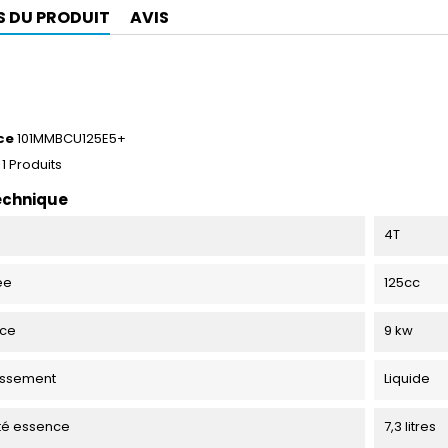
S DU PRODUIT
AVIS
ce
101MMBCU125E5+
1 Produits
echnique
4T
ée
125cc
nce
9 kw
issement
Liquide
té essence
7,3 litres