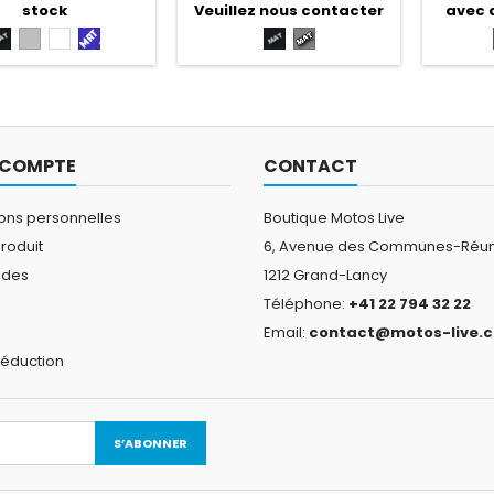
stock
Veuillez nous contacter
avec 
OBLIGATOIREvoir les
SERVICE CLEFS EN MAINS
vous 
TIONS D'ACHAT EN
OBLIGATOIRE Plus d'info sur
chemins
Noir
Gris
Blanche
Bleu
Noir
Gris
Plus d'info sur notre
notre site spécialisé :
ACHAT 
mat
clair
mat
mat
foncé
ite spécialisé :
www.motoslive.ch
CLEFS E
mat
w.motoslive.ch
VOIR
D'ACHAT 
sur not
www
 COMPTE
CONTACT
ions personnelles
Boutique Motos Live
roduit
6, Avenue des Communes-Réun
des
1212 Grand-Lancy
Téléphone:
+41 22 794 32 22
s
Email:
contact@motos-live.c
réduction