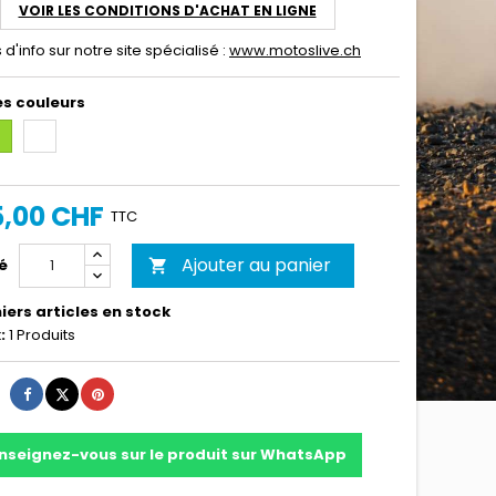
VOIR LES CONDITIONS D'ACHAT EN LIGNE
 d'info sur notre site spécialisé :
www.motoslive.ch
es couleurs
rt
Blanche
5,00 CHF
TTC
Ajouter au panier
é

iers articles en stock
:
1 Produits
Partager
Tweet
Pinterest
nseignez-vous sur le produit sur WhatsApp