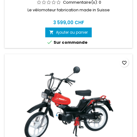
Commentaire(s):
0
Le vélomoteur fabrication made in Suisse
3 599,00 CHF
Ajouter au panier


Sur commande
favorite_border