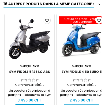
16 AUTRES PRODUITS DANS LA MÊME CATÉGORIE :
>
<
Rupture de stock - Veuillez
favorite_border
favorite_border
nous contacter
MARQUE:
SYM
MARQUE:
SYM
SYM FIDDLE 5 125 LC ABS
SYM FIDDLE 4 50 EURO 5
Commentaire(s):
0
Commentaire(s):
0
Un scooter rétro injection à
Un scooter rétro injection à
petit prix - Découvrez le Sym
petit prix - Découvrez le Sym
Fiddle 4 125 Euro 5 Casque
Fiddle 4 50 Euro 5 Prise
3 495,00 CHF
2 495,00 CHF
intégral sous selle Disque de
accessoire Intégral sous