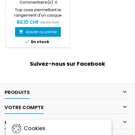
Commentaire(s):
0
Top case permettant le
rangement d'un casque
intégral uniquement.
80,10 CHF
89,00 CHF
Système d'ouverture et
fermeture facile
Ajouter au panier


En stock
Suivez-nous sur Facebook

PRODUITS

VOTRE COMPTE

CONTACT
Cookies