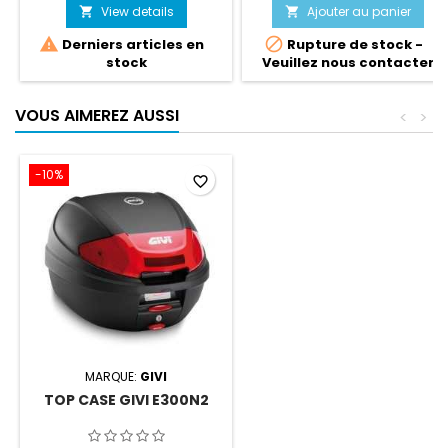
frein avant/arrière ABSACHAT
selleACHAT EN LIGNE =
View details
Ajouter au panier


EN LIGNE = SERVICE CLEFS EN
SERVICE CLEFS EN MAINS


Derniers articles en
Rupture de stock -
MAINS OBLIGATOIREvoir les
OBLIGATOIREPlus d'info sur
stock
Veuillez nous contacter
CONDITIONS D'ACHAT EN
notre site spécialisé :
LIGNE
www.motoslive.ch
VOUS AIMEREZ AUSSI
<
>
-10%
favorite_border
MARQUE:
GIVI
TOP CASE GIVI E300N2