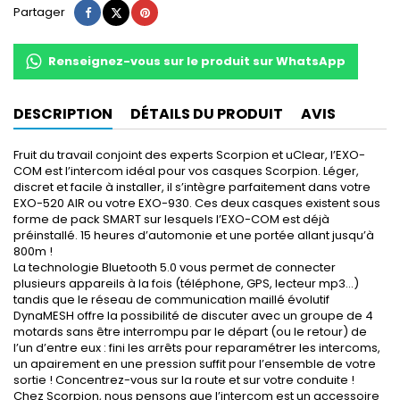
Partager
Tweet
Pinterest
Partager
Renseignez-vous sur le produit sur WhatsApp
DESCRIPTION
DÉTAILS DU PRODUIT
AVIS
Fruit du travail conjoint des experts Scorpion et uClear, l’EXO-
COM est l’intercom idéal pour vos casques Scorpion. Léger,
discret et facile à installer, il s’intègre parfaitement dans votre
EXO-520 AIR ou votre EXO-930. Ces deux casques existent sous
forme de pack SMART sur lesquels l’EXO-COM est déjà
préinstallé. 15 heures d’automonie et une portée allant jusqu’à
800m !
La technologie Bluetooth 5.0 vous permet de connecter
plusieurs appareils à la fois (téléphone, GPS, lecteur mp3…)
tandis que le réseau de communication maillé évolutif
DynaMESH offre la possibilité de discuter avec un groupe de 4
motards sans être interrompu par le départ (ou le retour) de
l’un d’entre eux : fini les arrêts pour reparamétrer les intercoms,
un apairement en une pression suffit pour l’ensemble de votre
sortie ! Concentrez-vous sur la route et sur votre conduite !
Chez Scorpion, nous pensons que l’intercom est un accessoire