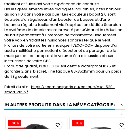
facilitant et fluidifiant votre expérience de conduite.
Fini les grésillements et les dialogues inaudibles, dites bonjour
au son HD dans votre casque ! Les écouteurs boost 2.0 sont
équipés d’un égaliseur, d’un booster de basses et d’une
balance réglable facilement via l’application dédiée Scorpion.
Le système de double micro breveté par uClear et la réduction
du bruit permettent à l’intercom de transmettre uniquement
votre voix en filtrant les nuisances sonores tel que le vent.
Profitez de votre sortie en musique ! L’EXO-COM dispose d’un
audio multitâche permettant d’écouter et de partager de la
musique tout en adaptant le volume à la discussion et aux
instructions de votre GPS.
Produit de qualité, l’EXO-COM est certifié waterproof IPX5 et
garantie 2 ans. Discret, il ne fait que 80x35x15mm pour un poids
de 78g seulement.
Extrait du site :
https://scorpionsports.eu/casque/exo-520-
smart-air-2/
16 AUTRES PRODUITS DANS LA MÊME CATÉGORIE :
>
<
-30%
-10%
favorite_border
favorite_border