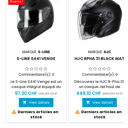
Promo !
MARQUE:
S-LINE
MARQUE:
HJC
S-LINE S441 VENGE
HJC RPHA 31 BLACK MAT
Commentaire(s):
0
Commentaire(s):
0
Le S-Line S441 Venge est un
Découvrez le HJC R-Pha 31,
casque intégral équipé du
un casque Jet haut de
système solaire et du
gamme en fibres de carbone
97,30 CHF
449,10 CHF
139,00 CHF
499,00 CHF
pinlock(Écran anti-buée) de
et fibres naturel. Il propose
série
de série le système pinlock,
View details
View details


une visière solaire et un


Derniers articles en
Derniers articles en
intégration parfaite du
stock
stock
système de communication
Smart HJC(Disponible en
option).