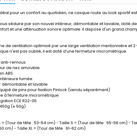
idéal pour un confort au quotidien, ce casque route au look sportif est 
ous séduire par son nouvel intérieur, démontable et lavable, doté d
fort et une atténuation sonore optimale. Il dispose d'un grand champ 
e de ventilation optimisé par une large ventilation mentonnière et 2 ven
ique n'est pas oublié, il est doté d’une fermeture micrométrique.
e anti-remous
teur de nez amovible
en ABS
 intérieure fumée
ur démontable et lavable
quipé de pins pour fixation Pinlock (vendu séparément)
ire à fermeture micrométrique
gation ECE R22-05
 1450g (± 50g)
S = (Tour de tête : 53-54 cm) - Taille S = (Tour de tête : 55-56 cm) - Tai
60 cm) - Taille XL = (Tour de tête : 61-62 cm)