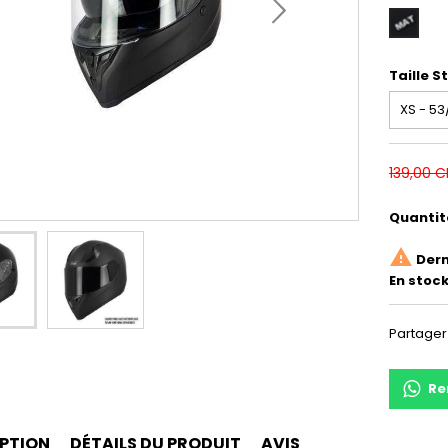
Noir
mat
Taille 
139,00 C
Quantit

Dern
En stock
Partager
Re
PTION
DÉTAILS DU PRODUIT
AVIS