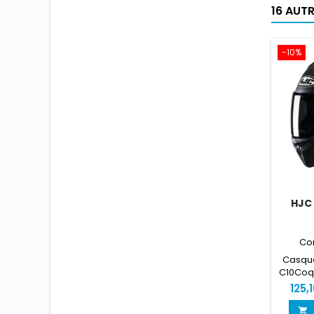
16 AUT
-10%
HJC
Co
Casque
C10Coq
légère,
125,
casqu
ada
