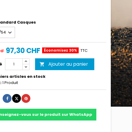
Standard Casques
97,30 CHF
Économisez 30%
TTC
HF
Ajouter au panier
é

iers articles en stock
:
1 Produit
Partager
Tweet
Pinterest
nseignez-vous sur le produit sur WhatsApp