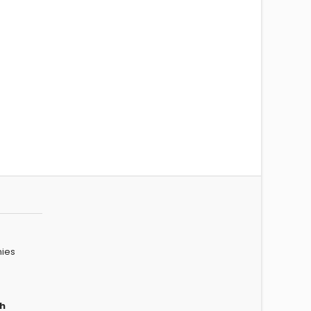
ies
h