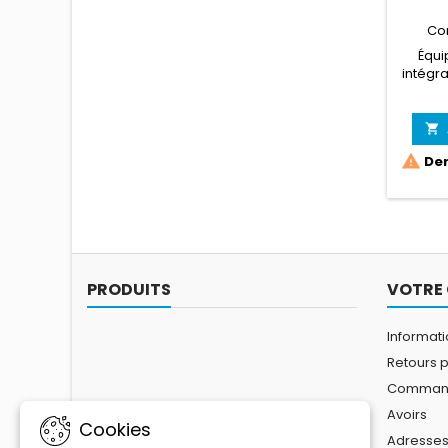
Co
Équi
intégra
vis


Der
PRODUITS
VOTRE
Informat
Retours p
Comman
Avoirs
Cookies
Adresse