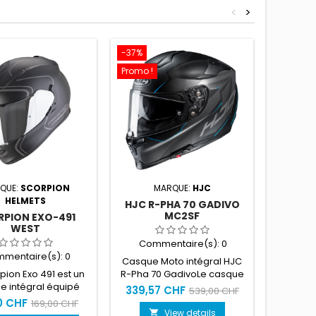
<
>
-37%
-10%
Promo !
QUE:
SCORPION
MARQUE:
HJC
MAR
HELMETS
HJC R-PHA 70 GADIVO
MC2SF
RPION EXO-491
SCORPI
WEST
Commentaire(s):
0
mentaire(s):
0
Com
Casque Moto intégral HJC
pion Exo 491 est un
R-Pha 70 GadivoLe casque
Le Scorp
e intégral équipé
sport touring par HJC. le
est un 
339,57 CHF
539,00 CHF
e double visière
RPHA 70 est conçu pour
polyc
0 CHF
260,1
169,00 CHF
rente + solaire) et
toutes les aventures, des
d'une
View details
