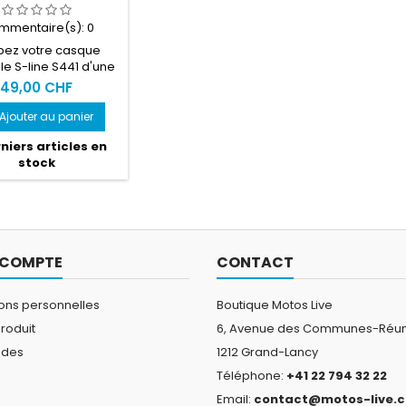
mmentaire(s):
0
pez votre casque
le S-line S441 d'une
ière fumée foncé.
49,00 CHF
Ajouter au panier
niers articles en
stock
 COMPTE
CONTACT
ions personnelles
Boutique Motos Live
roduit
6, Avenue des Communes-Réun
des
1212 Grand-Lancy
Téléphone:
+41 22 794 32 22
s
Email:
contact@motos-live.c