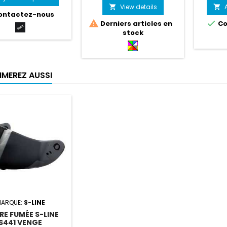
logies grâce à une
préparé
View details


ontactez-nous
ption innovatrice
écran 


Derniers articles en
Co
CAD.
Noir
stock
mat
Multicouleur
IMEREZ AUSSI
ARQUE:
S-LINE
ÈRE FUMÉE S-LINE
S441 VENGE