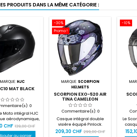
RES PRODUITS DANS LA MÊME CATÉGORIE :
-30%
-10%
Promo !
MARQUE:
HJC
MARQUE:
SCORPION
MAR
HELMETS
 C10 MAT BLACK
SCORPION EXO-520 AIR
SCO
TINA CAMELEON
mmentaire(s):
0
Commentaire(s):
0
Com
 Moto intégral HJC
ue aérodynamique,
Casque intégral double
Le Scor
 très bon confort, ce
visière équipé Pinlock.
casqu
10 CHF
139,00 CHF
e moto HJC C10 est
d'un
209,30 CHF
152,1
299,00 CHF
pté à toutes les
(Transpa
Ajouter au panier