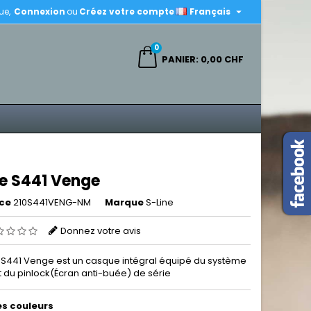

ue,
Connexion
ou
Créez votre compte
Français
×
×
×
0
ercher
PANIER
0,00 CHF
n
s
ne S441 Venge
ce
210S441VENG-NM
Marque
S-Line
Donnez votre avis
e S441 Venge est un casque intégral équipé du système
t du pinlock(Écran anti-buée) de série
es couleurs