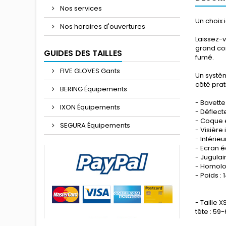
Nos services
Un choix 
Nos horaires d'ouvertures
Laissez-v
grand con
GUIDES DES TAILLES
fumé.
FIVE GLOVES Gants
Un systèm
côté prat
BERING Équipements
- Bavett
IXON Équipements
- Déflec
- Coque 
SEGURA Équipements
- Visière
- Intérie
- Ecran é
- Jugula
- Homolo
- Poids :
- Taille X
tête : 59-