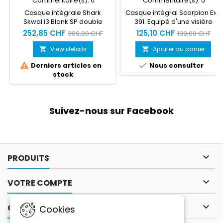
Commentaire(s):
0
Commentaire(s):
0
Casque intégrale Shark
Casque intégral Scorpion Exo
Skwal i3 Blank SP double
391. Equipé d'une visière
visières équipé pinlock. Feux
transparente et préparé
252,85 CHF
125,10 CHF
389,00 CHF
139,00 CHF
leds intelligents capable de
pinlock.
s'allumer lors des freinages
View details
Ajouter au panier




Derniers articles en
Nous consulter
stock
Suivez-nous sur Facebook

PRODUITS

VOTRE COMPTE

CONTACT
Cookies