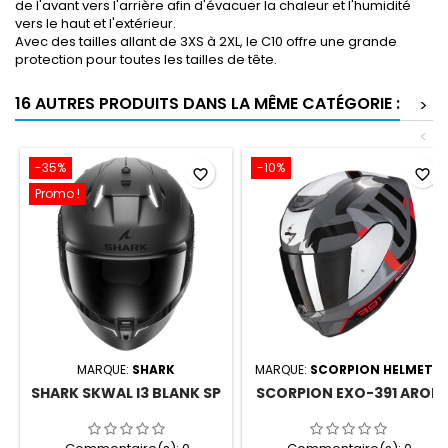
de l'avant vers l'arrière afin d'évacuer la chaleur et l'humidité
vers le haut et l'extérieur.
Avec des tailles allant de 3XS à 2XL, le C10 offre une grande
protection pour toutes les tailles de tête.
16 AUTRES PRODUITS DANS LA MÊME CATÉGORIE :
>
<
-35%
-10%
favorite_border
favorite_border
Promo !
MARQUE:
SHARK
MARQUE:
SCORPION HELMETS
SHARK SKWAL I3 BLANK SP
SCORPION EXO-391 AROK