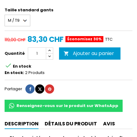
Brun
Taille standard gants
83,30 CHF
Économisez 30%
TTC
119,00 CHF
Ajouter au panier
Quantité


En stock
En stock:
2 Produits
Partager
Tweet
Pinterest
Partager
Renseignez-vous sur le produit sur WhatsApp
DESCRIPTION
DÉTAILS DU PRODUIT
AVIS