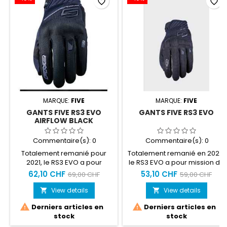
favorite_border
favorite_border
MARQUE:
FIVE
MARQUE:
FIVE
GANTS FIVE RS3 EVO
GANTS FIVE RS3 EVO
AIRFLOW BLACK
Commentaire(s):
0
Commentaire(s):
0
Totalement remanié pour
Totalement remanié en 2022,
2021, le RS3 EVO a pour
le RS3 EVO a pour mission de
mission de remplacer l’un
remplacer l’un des gants les
62,10 CHF
53,10 CHF
69,00 CHF
59,00 CHF
des gants les plus populaires
plus populaires de FIVE, le
de FIVE, le RS3. Le voici dans
RS3. Taille du XS au XXXL
View details
View details


sa version AIRFLOW, ventilée,


Derniers articles en
Derniers articles en
destinée au pilotage urbain
stock
stock
en conditions estivales. Il
adopte la dernière