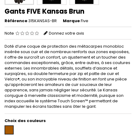
Gants FIVE Kansas Brun
Référence
315KANSAS-BR
Marque
Five
Note
Donnez votre avis
Doté d’une coque de protection des métacarpes monobloc
insérée sous cuir et de nombreux renforts aux zones exposées,
il offre de surcroît un confort, un ajustement et un toucher des
commandes exceptionnels, grâce, entre autres, à ses coutures
externes. Les innombrables détails, soufflets d’aisance et
surpiqûres, sa double fermeture par zip et patte de cuir et
Velcro®, ou son incroyable niveau de finition en font une pièce
qu’apprécieront les amateurs de cuir soucieux de leur
apparence, sans jamais négliger leur sécurité. Le Kansas
conjugue à merveille classicisme et modernité, puisque son
index accueille le système Touch Screen™ permettant de
manipuler les écrans tactiles sans ôter le gant.
Choix des couleurs
Marron
/