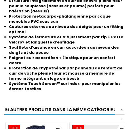
Structure intégralement en cuir de chèvre pleine fleur
pour la souplesse
(dessus et paume) perforé pour
l’aération (dessus)
Protection métacarpo-phalangienne par coque
monobloc PVC sous cuir
Coutures externes au niveau des doigts
pour un fitting
optimal
Système de fermeture et d’ajustement par zip + Patte
Velcro® et languette d’enfilage
Soufflets d’aisance en cuir accordéon au niveau des
doigts et du pouce
Poignet cuir accordéon + Élastique
pour un confort
accru
Protection de l’hypothénar par panneau
de renfort de
cuir de vache pleine fleur
et mousse à mémoire de
forme intégrant
un logo embossé
Système Touch Screen™ sur index
pour manipuler les
écrans tactiles
16 AUTRES PRODUITS DANS LA MÊME CATÉGORIE :
>
<
-10%
-10%