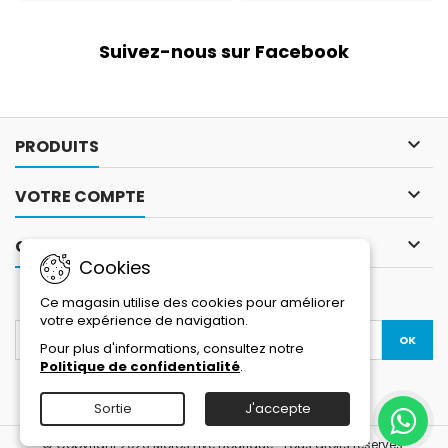
génération de coque de
protection ergonomique FIVE
Suivez-nous sur Facebook
ERGO PROTECH® pour plus de
confort et d’efficacité, et sa...

PRODUITS

VOTRE COMPTE

CONTACT
Cookies
LETTRE D'INFORMATIONS
Ce magasin utilise des cookies pour améliorer
votre expérience de navigation.
Pour plus d'informations, consultez notre
Politique de confidentialité
.
Facebook
YouTube
Instagram
Sortie
J'accepte
© Copyright 2026 Motos Live Boutique . Tous droits réservés.