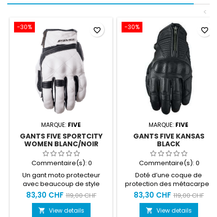
<
-30%
-30%
favorite_border
favorite_border
MARQUE:
FIVE
MARQUE:
FIVE
GANTS FIVE SPORTCITY
GANTS FIVE KANSAS
WOMEN BLANC/NOIR
BLACK
Commentaire(s):
0
Commentaire(s):
0
Un gant moto protecteur
Doté d’une coque de
avec beaucoup de style
protection des métacarpes
Taille du S au XL
monobloc insérée sous cuir
83,30 CHF
83,30 CHF
119,00 CHF
119,00 CHF
et de nombreux renforts aux
zones exposées, il offre de
View details
View details

