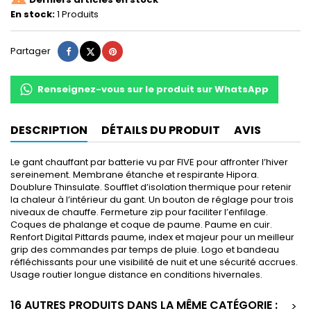
En stock:
1 Produits
Partager
Tweet
Pinterest
Partager
Renseignez-vous sur le produit sur WhatsApp
DESCRIPTION
DÉTAILS DU PRODUIT
AVIS
Le gant chauffant par batterie vu par FIVE pour affronter l’hiver
sereinement. Membrane étan
che et respirante Hipora.
Doublure Thinsulate. Soufflet d’isolation thermique pour retenir
la chaleur à l’intérieur du gant. Un bouton de réglage pour trois
niveaux de chauffe. Fermeture zip pour faciliter l’enfilage.
Coques de phalange et coque de paume. Paume en cuir.
Renfort Digital Pittards paume, index et majeur pour un meilleur
grip des commandes par temps de pluie. Logo et bandeau
réfléchissants pour une visibilité de nuit et une sécurité accrues.
Usage routier longue distance en conditions hivernales.
16 AUTRES PRODUITS DANS LA MÊME CATÉGORIE :
>