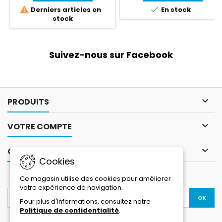
surcroît un confort, un


Derniers articles en
En stock
ajustement et un toucher des
stock
commandes exceptionnels,
grâce, entre autres, à ses
coutures externes. Les
innombrables détails,
Suivez-nous sur Facebook
soufflets d’aisance et
surpiqûres, sa double
fermeture par zip et patte
de...

PRODUITS

VOTRE COMPTE

CONTACT
Cookies
LETTRE D'INFORMATIONS
Ce magasin utilise des cookies pour améliorer
votre expérience de navigation.
Pour plus d'informations, consultez notre
Politique de confidentialité
.