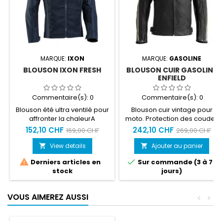
MARQUE:
IXON
MARQUE:
GASOLINE
BLOUSON IXON FRESH
BLOUSON CUIR GASOLINE
ENFIELD
Commentaire(s):
0
Commentaire(s):
0
Blouson été ultra ventilé pour
Blouson cuir vintage pour
affronter la chaleurA
moto. Protection des coudes
températures maximales,
et des épaules homologuée
152,10 CHF
242,10 CHF
169,00 CHF
269,00 CHF
ventilation maximale !
CE, dorsal en option.
View details
Ajouter au panier




Derniers articles en
Sur commande (3 à 7
stock
jours)
VOUS AIMEREZ AUSSI
<
>