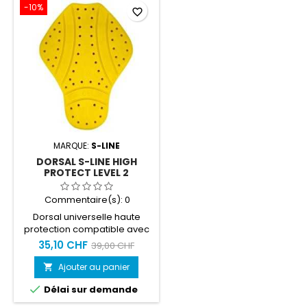
-10%
favorite_border
MARQUE:
S-LINE
DORSAL S-LINE HIGH
PROTECT LEVEL 2
Commentaire(s):
0
Dorsal universelle haute
protection compatible avec
les vestes et blousons S-Line
35,10 CHF
39,00 CHF
Ajouter au panier


Délai sur demande