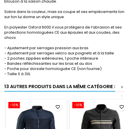
blouson à la saison chaude.
Sobre dans la couleur, mais sa coupe et ses empiècements ton
sur ton lui donne un style unique.
En polyester Oxford 600D il vous protègera de l’abrasion et ses
protections homologuées CE aux épaules et aux coudes, des
chocs.
- Ajustement par serrages pression aux bras
- Ajustement par serrages velcro aux poignets et à la taille
- 2 poches zippées extérieures, 1 poche intérieure
- Bandes réfléchissantes sur les bras et au dos
- Poche pour dorsale homologuée CE (non fournie)
- Taille S à 3XL
13 AUTRES PRODUITS DANS LA MÊME CATÉGORIE :
>
<
-10%
-10%
favorite_border
favorite_border