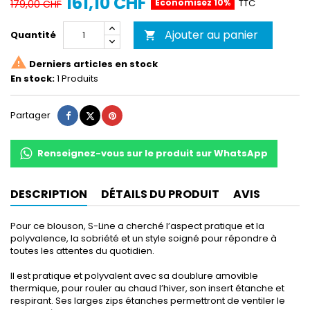
161,10 CHF
Économisez 10%
TTC
179,00 CHF
Ajouter au panier
Quantité


Derniers articles en stock
En stock:
1 Produits
Partager
Tweet
Pinterest
Partager
Renseignez-vous sur le produit sur WhatsApp
DESCRIPTION
DÉTAILS DU PRODUIT
AVIS
Pour ce blouson, S-Line a cherché l’aspect pratique et la
polyvalence, la sobriété et un style soigné pour répondre à
toutes les attentes du quotidien.
Il est pratique et polyvalent avec sa doublure amovible
thermique, pour rouler au chaud l’hiver, son insert étanche et
respirant. Ses larges zips étanches permettront de ventiler le