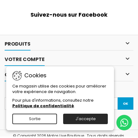
Suivez-nous sur Facebook

PRODUITS

VOTRE COMPTE

CONTACT
Cookies
Ce magasin utilise des cookies pour améliorer
LETTRE D'INFORMATIONS
votre expérience de navigation.
Pour plus d'informations, consultez notre
Politique de confidentialité
.
Sortie
J'accepte
Facebook
YouTube
Instagram
© Copyright 2026 Motos Live Boutique . Tous droits réservés.