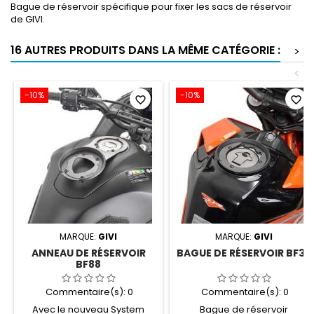
Bague de réservoir spécifique pour fixer les sacs de réservoir
de GIVI.
16 AUTRES PRODUITS DANS LA MÊME CATÉGORIE :
>
<
-10%
-10%
favorite_border
favorite_border
MARQUE:
GIVI
MARQUE:
GIVI
ANNEAU DE RÉSERVOIR
BAGUE DE RÉSERVOIR BF33
BF88
Commentaire(s):
0
Commentaire(s):
0
Avec le nouveau System
Bague de réservoir