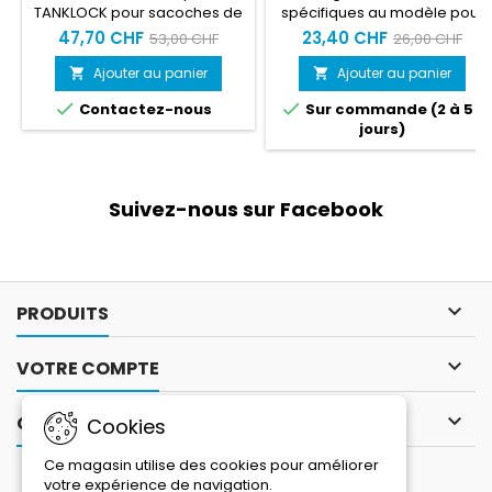
TANKLOCK pour sacoches de
spécifiques au modèle pour
réservoir, nous avons éliminé
fixer les sacs-citernes GIVI
47,70 CHF
23,40 CHF
53,00 CHF
26,00 CHF
toutes les sangles ou tous les
Tanklock.
aimants que nous avons
Ajouter au panier
Ajouter au panier


utilisés jusqu'à maintenant


Contactez-nous
Sur commande (2 à 5
pour fixer les sacoches sur
jours)
les motos. Grâce à une petite
bride qui se monte sur le
bouchon du réservoir et à la
structure particulière de la
Suivez-nous sur Facebook
base de la sacoche, pour la
fixation de celle-ci, il...

PRODUITS

VOTRE COMPTE

CONTACT
Cookies
Ce magasin utilise des cookies pour améliorer
LETTRE D'INFORMATIONS
votre expérience de navigation.