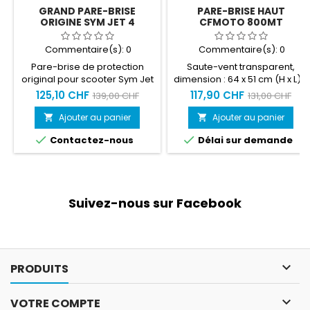
GRAND PARE-BRISE
PARE-BRISE HAUT
ORIGINE SYM JET 4
CFMOTO 800MT
Commentaire(s):
0
Commentaire(s):
0
Pare-brise de protection
Saute-vent transparent,
original pour scooter Sym Jet
dimension : 64 x 51 cm (H x L) -
4 125 50/125 Hauteur 71 cm
remplace la bulle d'origine /
125,10 CHF
117,90 CHF
139,00 CHF
131,00 CHF
(Grande taille)
17 cm plus haut que la bulle
d'origine.
Ajouter au panier
Ajouter au panier




Contactez-nous
Délai sur demande
Suivez-nous sur Facebook

PRODUITS

VOTRE COMPTE