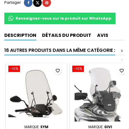
Partager
Tweet
Pinterest
Partager
Renseignez-vous sur le produit sur WhatsApp
DESCRIPTION
DÉTAILS DU PRODUIT
AVIS
16 AUTRES PRODUITS DANS LA MÊME CATÉGORIE :
>
<
-10%
-10%
favorite_border
favorite_border
MARQUE:
SYM
MARQUE:
GIVI