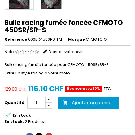
Bulle racing fumée foncée CFMOTO
450SR/SR-S
Référence
660BR450SRS-FM
Marque
CFMOTO G
Note
Donnez votre avis
Bulle racing fumée foncée pour CFMOTO 450SR/SR-S
Offre un style racing a votre moto
116,10 CHF
Économisez 10%
TTC
129,00 CHF
Ajouter au panier
Quantité


En stock
En stock:
2 Produits