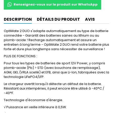
Renseignez-vous sur le produit sur WhatsApp
DESCRIPTION
DÉTAILS DU PRODUIT
AVIS
OptiMate 2 DUO s'adapte automatiquement au type de batterie
connectée - Garantit des batteries saines au lithium ou au
plomb-acide ! Recharge automatiquement et assure un
entretien à long terme - OptiMate 2 DUO rend votre batterie plus
forte et dure plus longtemps sans nécessiter de surveillance !
PLUS DE FONCTIONS :
Pour tous les types de batteries de sport 12V Power, y compris
plomb-acide (Pb) > STD (avec bouchons de remplissage),
AGM, GEL (VRLA scellé) et EFB, ainsi que Li-Ion, fabriquées avec la
technologie LiFePO4/LFP.
Le chargeur avertit lorsqu'il détecte un défaut de la batterie.
Résistant aux intempéries, il peut encore être utilisé à -40°C /
-40°F.
Technologie d'économie d'énergie.
√ Puissance en veille inférieure à 0,5W.