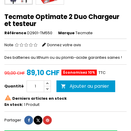
Tecmate Optimate 2 Duo Chargeur
et testeur
Référence
D2901-TM550
Marque
Tecmate
Note
Donnez votre avis
Des batteries au lithium ou au plomb-acide garanties saines !
89,10 CHF
Économisez 10%
TTC
99,00 CHF
Ajouter au panier
Quantité


Derniers articles en stock
En stock:
1 Produit
Partager
Tweet
Pinterest
Partager