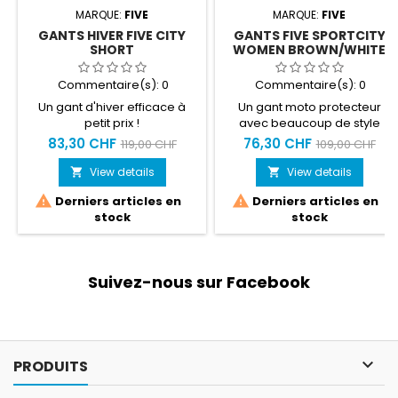
MARQUE:
FIVE
MARQUE:
FIVE
GANTS HIVER FIVE CITY
GANTS FIVE SPORTCITY
SHORT
WOMEN BROWN/WHITE
Commentaire(s):
0
Commentaire(s):
0
Un gant d'hiver efficace à
Un gant moto protecteur
petit prix !
avec beaucoup de style
Taille du S au XL
83,30 CHF
76,30 CHF
119,00 CHF
109,00 CHF
View details
View details




Derniers articles en
Derniers articles en
stock
stock
Suivez-nous sur Facebook

PRODUITS