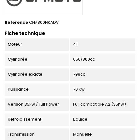
Référence
CFM800NKADV
Fiche technique
Moteur
4T
Cylindrée
650/800cc
Cylindrée exacte
799cc
Puissance
70 Kw
Version 35kw / Full Power
Full compatible A2 (35Kw)
Refroidissement
Liquide
Transmission
Manuelle