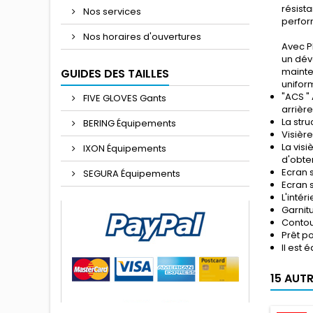
résista
Nos services
perfor
Nos horaires d'ouvertures
Avec P
un dév
mainte
GUIDES DES TAILLES
unifor
"ACS "
FIVE GLOVES Gants
arrière
La stru
BERING Équipements
Visièr
La vis
IXON Équipements
d'obten
Ecran 
SEGURA Équipements
Ecran s
L'inté
Garnit
Contou
Prêt p
Il est
15 AUT