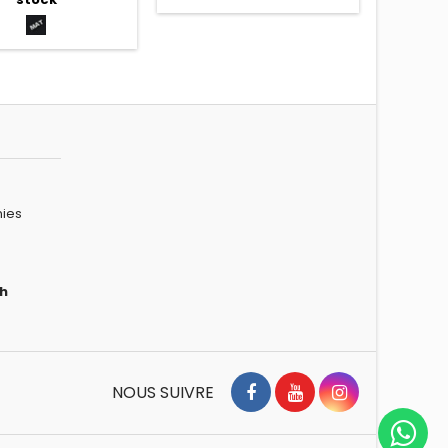
e Dark Smoke (Fumé
é) inclusBoucle
Noir
étrique: facile à
mat
uler et ajustable.
gation: ECE 22-06
ies
h
Facebook
YouTube
Instagram
NOUS SUIVRE