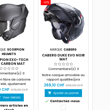
-10%
-10%
QUE:
SCORPION
MARQUE:
CABERG
MA
HELMETS
CABERG DUKE EVO NOIR
CAB
MAT
PION EXO-TECH
 CARBON MAT
Commentaire(s):
0
Com
mentaire(s):
0
Notre casque amovible au
Notre c
n fibre de carbone:
rapport qualitée/prix
rappo
reté, ajustement
incontournable
in
269,10 CHF
269,1
299,00 CHF
ur et confort Écran
0 CHF
479,00 CHF
olaire fumé et
Ajouter au panier
A


e.Remplacement de
View details



Contactez-nous
Co
cran RapidFire™,
iers articles en
ge aisé sans outil.
Blanche
stock