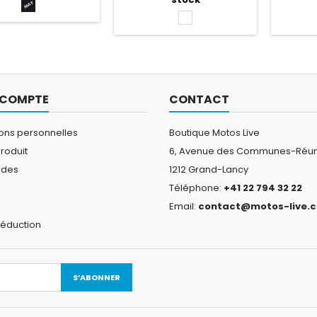
Visièr
Noir
fonc
mat
Blanche
microm
manip
Homolo
 COMPTE
CONTACT
ions personnelles
Boutique Motos Live
roduit
6, Avenue des Communes-Réun
des
1212 Grand-Lancy
Téléphone:
+41 22 794 32 22
s
Email:
contact@motos-live.c
réduction