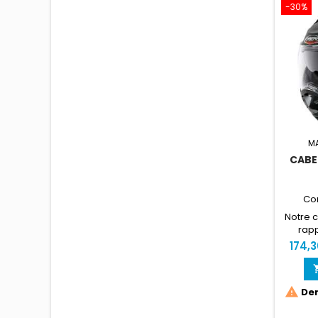
-30%
M
CABE
Co
Notre 
rapp
i
174,

Der