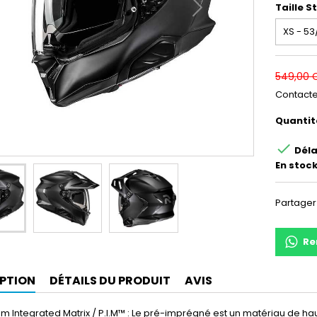
Taille 
549,00 
Contacte
Quantit

Déla
En stock
Partager
Re
PTION
DÉTAILS DU PRODUIT
AVIS
m Integrated Matrix / P.I.M™ : Le pré-imprégné est un matériau de h