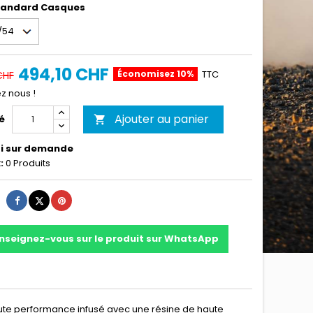
Standard Casques
494,10 CHF
Économisez 10%
TTC
CHF
z nous !
Ajouter au panier
é

i sur demande
:
0 Produits
Partager
Tweet
Pinterest
nseignez-vous sur le produit sur WhatsApp
aute performance infusé avec une résine de haute