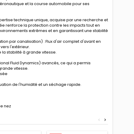
e aéronautique et la course automobile pour ses
pertise technique unique, acquise par une recherche et
e renforce la protection contre les impacts tout en
environnements extrêmes et en garantissant une stabilité
on par canalisation) : Flux d'air complet d'avant en
vers l'extérieur.
la stabilité à grande vitesse.
ional Fluid Dynamics) avancés, ce qui a permis
grande vitesse.
isée
uation de l'humidité et un séchage rapide.
he nez
<
>