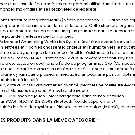
nce et un tissu de fibres spéciales, largement utilisé dans l'industri
mances maximales et ses propriétés de légèreté.
IM™ (Premium Integrated Matrix) 2ème génération, HJC utilise son ex
eloppement continus, pour laminer la coque. Cette structure organisé
nant un poids faible, en offrant une plus grande durabilité dans les 
me pour de meilleures performances.
 Advanced Channeling Ventilation System (système avancé de ventilati
 3 entrées et 4 sorties chassent la chaleur et l'humidité vers le haut et 
cture aérodynamique de la coque réduit la résistance à l'air et assure 
e Pinlock Ready HJ-47 : Protection UV à 99%, revêtement anti-rayures
ière a été testée en soufflerie à l'aide de programmes CFD (Computat
ir une stabilité maximale et de réduire la résistance à l'air, même à 
solaire dynamique à plusieurs niveaux écran pour une position optim
olaire fumé installé
rieur, doté d'un tissu antibactérien avancé, permet une meilleure évac
ure et Mousses de joues : Amovible et lavable
r 3D Mousses de joues : interchangeable dans toutes les tailles
our SMART HJC 11B, 21B & 50B Bluetooth (vendu séparément)
 équipé de série des systèmes Pinlock, cache menton (installé) et cac
RES PRODUITS DANS LA MÊME CATÉGORIE :