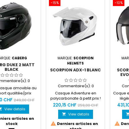
-15%
-10%
ARQUE:
CABERG
MARQUE:
SCORPION
MAR
HELMETS
RG DUKE 2 MATT
BLACK
SCORPION ADX-1 BLANC
SCOR
EVO
mmentaire(s):
0
Commentaire(s):
0
Com
casque amovible au
ort qualitée/prix
Casque Adventure en
Coque e
ncontournable
polycarbonate à petit prix !
légè
30 CHF
249,00 CHF
supérie
220,15 CHF
431,1
259,00 CHF
s
View details

réglabl
View details

niers articles en
l’é


stock
Derniers articles en
Dern
démonta
stock