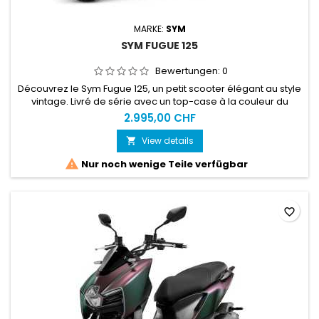
MARKE:
SYM
SYM FUGUE 125
Bewertungen:
0
Découvrez le Sym Fugue 125, un petit scooter élégant au style
vintage. Livré de série avec un top-case à la couleur du
véhicule.
2.995,00 CHF
View details


Nur noch wenige Teile verfügbar
favorite_border