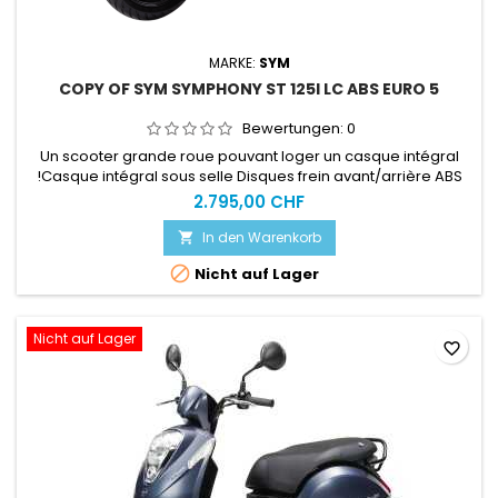
MARKE:
SYM
COPY OF SYM SYMPHONY ST 125I LC ABS EURO 5
Bewertungen:
0
Un scooter grande roue pouvant loger un casque intégral
!Casque intégral sous selle Disques frein avant/arrière ABS
Prise accessoires Disponible à l'essaiACHAT EN LIGNE =
2.795,00 CHF
SERVICE CLEFS EN MAINS OBLIGATOIREPlus d'info sur notre site
spécialisé : www.motoslive.ch
In den Warenkorb


Nicht auf Lager
Nicht auf Lager
favorite_border