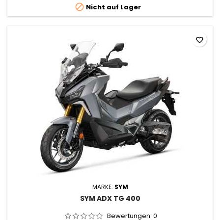

Nicht auf Lager
favorite_border
MARKE:
SYM
SYM ADX TG 400
Bewertungen:
0