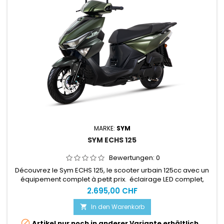
MARKE:
SYM
SYM ECHS 125
Bewertungen:
0
Découvrez le Sym ECHS 125, le scooter urbain 125cc avec un
équipement complet à petit prix. éclairage LED complet,
écran LCD couleur, recharge USB QC 3.0, keyless, freinage
2.695,00 CHF
ABS + TCS, et grande autonomie.ACHAT EN LIGNE = SERVICE
CLEFS EN MAINS OBLIGATOIREvoir les CONDITIONS D'ACHAT EN
In den Warenkorb

LIGNE Plus d'info sur notre site spécialisé : www.motoslive.ch

Artikel nur noch in anderer Variante erhältlich