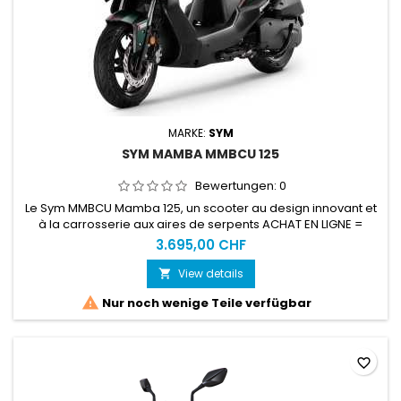
MARKE:
SYM
SYM MAMBA MMBCU 125
Bewertungen:
0
Le Sym MMBCU Mamba 125, un scooter au design innovant et
à la carrosserie aux aires de serpents ACHAT EN LIGNE =
SERVICE CLEFS EN MAINS OBLIGATOIREvoir les CONDITIONS
3.695,00 CHF
D'ACHAT EN LIGNE Plus d'info sur notre site spécialisé :
www.motoslive.ch
View details


Nur noch wenige Teile verfügbar
favorite_border