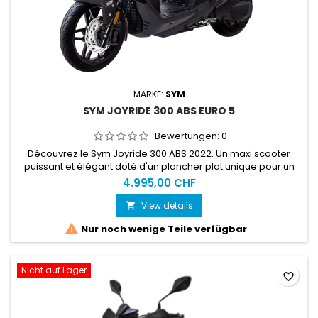
MARKE:
SYM
SYM JOYRIDE 300 ABS EURO 5
Bewertungen:
0
Découvrez le Sym Joyride 300 ABS 2022. Un maxi scooter
puissant et élégant doté d'un plancher plat unique pour un
deux roue de cette catégorie.
4.995,00 CHF
View details


Nur noch wenige Teile verfügbar
Nicht auf Lager
favorite_border