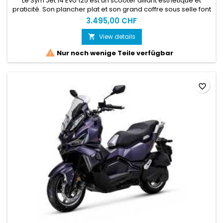
Le Sym Jet 14 Evo 125 est un scooter alliant esthétique et
praticité. Son plancher plat et son grand coffre sous selle font
de lui un utilitaire incontournableACHAT EN LIGNE = SERVICE
3.495,00 CHF
CLEFS EN MAINS OBLIGATOIREvoir les CONDITIONS D'ACHAT EN
LIGNE Plus d'info sur notre site spécialisé : www.motoslive.ch
View details


Nur noch wenige Teile verfügbar
favorite_border