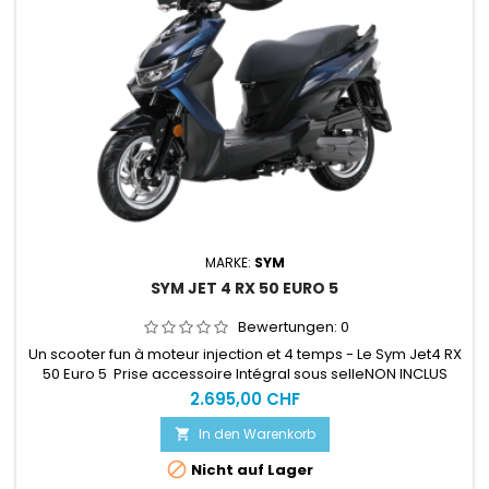
MARKE:
SYM
SYM JET 4 RX 50 EURO 5
Bewertungen:
0
Un scooter fun à moteur injection et 4 temps - Le Sym Jet4 RX
50 Euro 5 Prise accessoire Intégral sous selleNON INCLUS
:FRAIS DE MISE EN SERVICE LIVRAISON À DOMICILEPlus
2.695,00 CHF
d'information en nous contactant.
In den Warenkorb


Nicht auf Lager