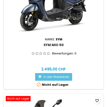
MARKE:
SYM
SYM MIO 50
Bewertungen:
0
2.495,00 CHF
In den Warenkorb


Nicht auf Lager
Nicht auf Lager
favorite_border