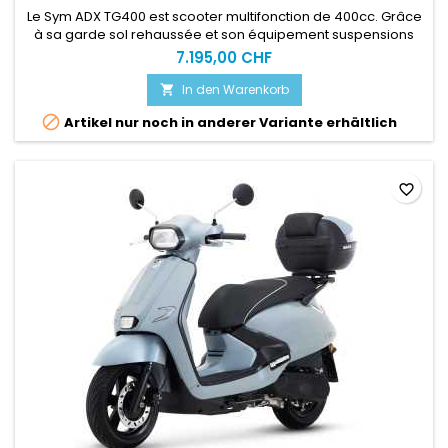
Le Sym ADX TG400 est scooter multifonction de 400cc. Grâce
à sa garde sol rehaussée et son équipement suspensions
issu de la moto, ce maxi-scooter est capable de vous
7.195,00 CHF
amener dans les chemins les plus escarpés ACHAT EN LIGNE
= SERVICE CLEFS EN MAINS OBLIGATOIRE VOIR LES CONDITIONS
In den Warenkorb

D'ACHAT EN LIGNEPlus d'info sur notre site spécialisé :

Artikel nur noch in anderer Variante erhältlich
www.motoslive.ch
favorite_border