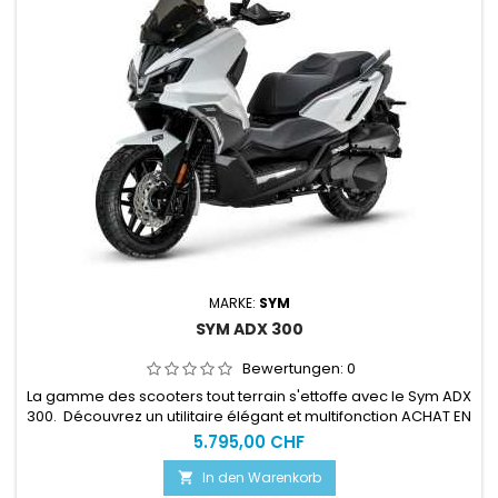
MARKE:
SYM
SYM ADX 300
Bewertungen:
0
La gamme des scooters tout terrain s'ettoffe avec le Sym ADX
300. Découvrez un utilitaire élégant et multifonction ACHAT EN
LIGNE = SERVICE CLEFS EN MAINS OBLIGATOIREPlus d'info sur
5.795,00 CHF
notre site spécialisé : www.motoslive.ch
In den Warenkorb
