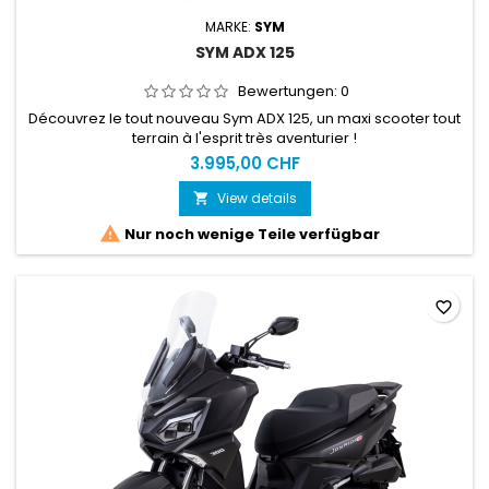
MARKE:
SYM
SYM ADX 125
Bewertungen:
0
Découvrez le tout nouveau Sym ADX 125, un maxi scooter tout
terrain à l'esprit très aventurier !
3.995,00 CHF
View details


Nur noch wenige Teile verfügbar
favorite_border