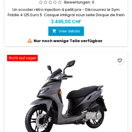
Bewertungen:
0
Un scooter rétro injection à petit prix - Découvrez le Sym
Fiddle 4 125 Euro 5 Casque intégral sous selle Disque de frein
avant/arrière ABSACHAT EN LIGNE = SERVICE CLEFS EN MAINS
3.495,00 CHF
OBLIGATOIREvoir les CONDITIONS D'ACHAT EN LIGNE
View details


Nur noch wenige Teile verfügbar
Nicht auf Lager
favorite_border